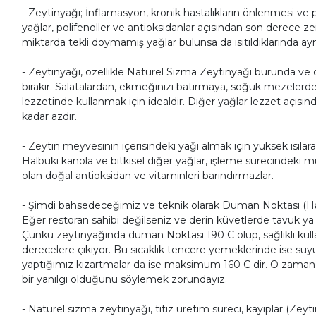
- Zeytinyağı; İnflamasyon, kronik hastalıkların önlenmesi v
yağlar, polifenoller ve antioksidanlar açısından son derece zen
miktarda tekli doymamış yağlar bulunsa da ısıtıldıklarında ay
- Zeytinyağı, özellikle Natürel Sızma Zeytinyağı burunda ve d
bırakır. Salatalardan, ekmeğinizi batırmaya, soğuk mezelerde
lezzetinde kullanmak için idealdir. Diğer yağlar lezzet açısın
kadar azdır.
- Zeytin meyvesinin içerisindeki yağı almak için yüksek ısılar
Halbuki kanola ve bitkisel diğer yağlar, işleme sürecindeki
olan doğal antioksidan ve vitaminleri barındırmazlar.
- Şimdi bahsedeceğimiz ve teknik olarak Duman Noktası (Ha
Eğer restoran sahibi değilseniz ve derin küvetlerde tavuk ya 
Çünkü zeytinyağında duman Noktası 190 C olup, sağlıklı kul
derecelere çıkıyor. Bu sıcaklık tencere yemeklerinde ise suy
yaptığımız kızartmalar da ise maksimum 160 C dir. O zaman
bir yanılgı olduğunu söylemek zorundayız.
- Natürel sızma zeytinyağı, titiz üretim süreci, kayıplar (Ze