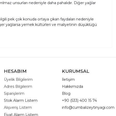
yrılmaz unsurları nedeniyle daha pahalıdır. Diğer yağlar
 ilgili pek çok konuda ortaya çıkan faydaları nedeniyle
iğer yağlarsa yemek kültürleri ve maliyetinin düşüklüğü
HESABIM
KURUMSAL
Üyelik Bilgilerim
İletişim
Adres Bilgilerim
Hakkımızda
Siparişlerim
Blog
Stok Alarm Listem
+90 (533) 400 15 74
Alışveriş Listem
info@cumbalizeytinyagi.com
Fiyat Alarm Listem