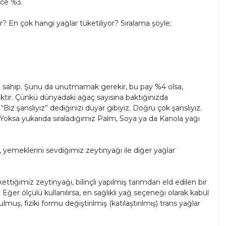
ece %3.
r? En çok hangi yağlar tüketiliyor? Sıralama şöyle;
aya sahip. Şunu da unutmamak gerekir, bu pay %4 olsa,
tir. Çünkü dünyadaki ağaç sayısına baktığınızda
 şanslıyız” dediğinizi duyar gibiyiz. Doğru çok şanslıyız.
iz. Yoksa yukarıda sıraladığımız Palm, Soya ya da Kanola yağı
 yemeklerini sevdiğimiz zeytinyağı ile diğer yağlar
tiğimiz zeytinyağı, bilinçli yapılmış tarımdan eld edilen bir
Eğer ölçülü kullanılırsa, en sağlıklı yağ seçeneği olarak kabul
uş, fiziki formu değiştirilmiş (katılaştırılmış) trans yağlar