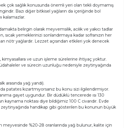
e pek çok sağlık konusunda önemli yeri olan tekli doymamış
gindir. Bazı diğer bitkisel yağların da içeriğinde bol
nı kalamazlar.
amakta belirgin olarak meyvemsilik, acılık ve yakıcı tadlar
n, sıcak yemeklerinizi sonlandırmaya kadar sofranızın her
dan nötr yağlardır. Lezzet açısından etkileri yok denecek
a, kimyasallara ve uzun işleme sürelerine ihtiyaç yoktur.
 müdahaleler ve sürecin uzunluğu nedeniyle zeytinyağında
lk arasında yağ yandı).
da patates kızartmıyorsanız bu konu sizi ilgilendirmiyor.
lanıma gayet uygundur. Bir düdüklü tencerede ısı 130
un kaynama noktası diye bildiğimiz 100 C civarıdır. Evde
 zeytinyağında handikap gibi gösterilen bu konunun büyük
ytin meyvesinde %20-28 oranlarında yağ bulunur, kalite için