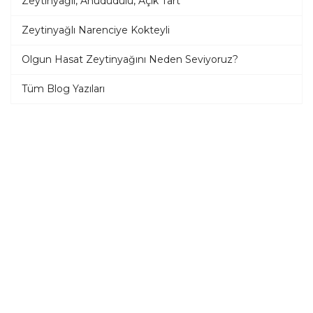
Zeytinyağlı, Ahududulu, Açık Tart
Zeytinyağlı Narenciye Kokteyli
Olgun Hasat Zeytinyağını Neden Seviyoruz?
Tüm Blog Yazıları