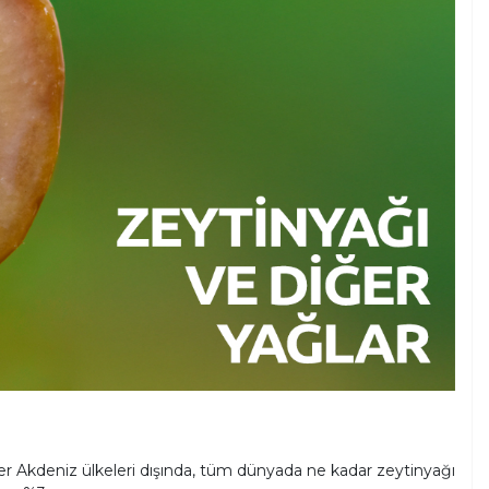
iğer Akdeniz ülkeleri dışında, tüm dünyada ne kadar zeytinyağı