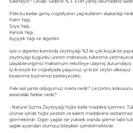
tüketiliyor? Cevap; Sadece % 3. Evet yanlış okumadınız sad
Peki bu kadar geniş coğrafyanın yağ kullanım alışkanlığı nedi
Palm Yağı,
Soya Yağı,
Kanola Yağı,
Ayçiçek Yağı ve diğerleri.
İşte o diğerleri kısmında zeytinyağı %3 ile çok küçük bir p
zeytinyağı bugünkü üretim miktarıyla, tüketime yetmeyecek
ulaşabileceğimiz maksimum rekolteye ulaşmış durumdayız. “Biz
İyi ki böyle bir coğrafyada yaşıyoruz, iyi ki bir zeytin ülkesiy
beslenme biçimimizi belirleyecekti.
Peki asıl şanslı olduğumuz nokta nedir? Lezzetini, kokusunu,
arasındaki farklar nedir?
- Natürel Sızma Zeytinyağı hiçbir katkı maddesi içermez. Tüket
ürünse içinde hiçbir pestisit ve kalıntı maddesine rastlanmaz. 
görmektedir. Diğer yağlar ise yüksek oranda işleme tabii tutulm
sağlık açısından olumsuz bileşikler içerebilmektedir.