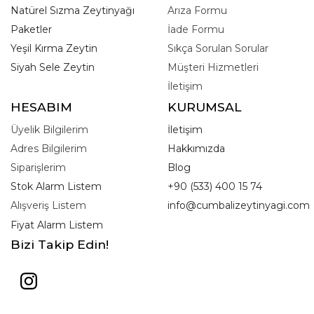
Natürel Sızma Zeytinyağı
Arıza Formu
Paketler
İade Formu
Yeşil Kırma Zeytin
Sıkça Sorulan Sorular
Siyah Sele Zeytin
Müşteri Hizmetleri
İletişim
HESABIM
KURUMSAL
Üyelik Bilgilerim
İletişim
Adres Bilgilerim
Hakkımızda
Siparişlerim
Blog
Stok Alarm Listem
+90 (533) 400 15 74
Alışveriş Listem
info@cumbalizeytinyagi.com
Fiyat Alarm Listem
Bizi Takip Edin!