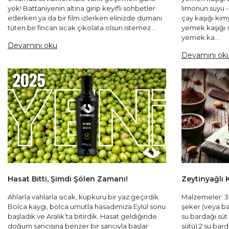
yok! Battaniyenin altına girip keyifli sohbetler
limonun suyu -
ederken ya da bir film izlerken elinizde dumanı
çay kaşığı kimy
tüten bir fincan sıcak çikolata olsun istemez ...
yemek kaşığı s
yemek ka...
Devamını oku
Devamını ok
Hasat Bitti, Şimdi Şölen Zamanı!
Zeytinyağlı 
Ahlarla vahlarla sıcak, kupkuru bir yaz geçirdik.
Malzemeler: 3 
Bolca kaygı, bolca umutla hasadımıza Eylül sonu
şeker (veya bal
başladık ve Aralık’ta bitirdik. Hasat geldiğinde
su bardağı süt
doğum sancısına benzer bir sancıyla başlar
sütü) 2 su bar