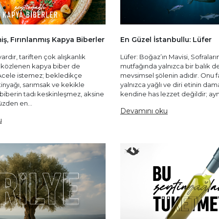
iş, Fırınlanmış Kapya Biberler
En Güzel İstanbullu: Lüfer
rdır, tariften çok alışkanlık
Lüfer: Boğaz’ın Mavisi, Sofraları
da közlenen kapya biber de
mutfağında yalnızca bir balık değ
 Acele istemez; bekledikçe
mevsimsel şölenin adıdır. Onu far
tinyağı, sarımsak ve kekikle
yalnızca yağlı ve diri etinin dam
iberin tadı keskinleşmez, aksine
kendine has lezzet değildir; ayn
zden en...
Devamını oku
u