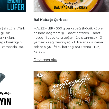
Bal Kabağı Çorbası
n Şahı Lüfer, Türk
MALZEMLER - 500 g balkabağı (küçük küpler
il, bir
halinde doğranmış) - 1 adet patates - 1 adet
klı kılan,
havuç - 1 adet kuru soğan - 2 diş sarımsak - 3
ağa bıraktığı o
yemek kaşığı zeytinyağı - 1 litre sıcak su veya
ı zamanda İsta...
sebze suyu - ½ su bardağı sıvı krema - Tuz,
karab...
Devamını oku