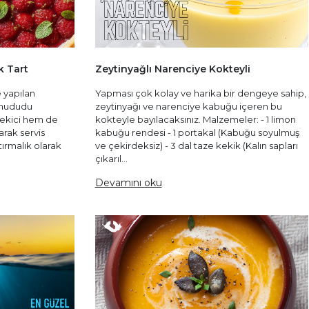
k Tart
Zeytinyağlı Narenciye Kokteyli
e yapılan
Yapması çok kolay ve harika bir dengeye sahip,
ahududu
zeytinyağı ve narenciye kabuğu içeren bu
çekici hem de
kokteyle bayılacaksınız. Malzemeler: - 1 limon
arak servis
kabuğu rendesi - 1 portakal (Kabuğu soyulmuş
tırmalık olarak
ve çekirdeksiz) - 3 dal taze kekik (Kalın sapları
çıkarıl...
Devamını oku