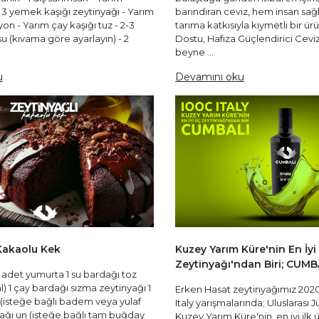
 3 yemek kaşığı zeytinyağı - Yarım
barındıran ceviz, hem insan sa
on - Yarım çay kaşığı tuz - 2-3
tarıma katkısıyla kıymetli bir ür
u (kıvama göre ayarlayın) - 2
Dostu, Hafıza Güçlendirici Ceviz
beyne ...
u
Devamını oku
Kakaolu Kek
Kuzey Yarım Küre'nin En İyi
Zeytinyağı'ndan Biri; CUMB
adet yumurta 1 su bardağı toz
) 1 çay bardağı sızma zeytinyağı 1
Erken Hasat zeytinyağımız 202
 (isteğe bağlı badem veya yulaf
Italy yarışmalarında; Uluslarası Jü
dağı un (isteğe bağlı tam buğday
Kuzey Yarım Küre'nin, en iyi ilk 