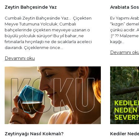
Zeytin Bahçesinde Yaz
Arabiata Sos
Cumbalı Zeytin Bahçesinde Yaz... Çiçekten
Ev Yapımı Arabi
Meyve Tutumuna Yolculuk; Cumbalı
“kızgın” demekt
bahçelerinde çiçekten meyveye uzanan o
çünkü acıdır. 
büyülü yolculuk sürüyor! Bu yıl bahar, ne
:)" ?? Malzemel
fırtınalarla hırçınlaştı ne de sıcaklarla aceleci
kaşığı...
davrandı. Çiçeklenme önce...
Devamını ok
Devamını oku
Zeytinyağı Nasıl Kokmalı?
Kediler Nede