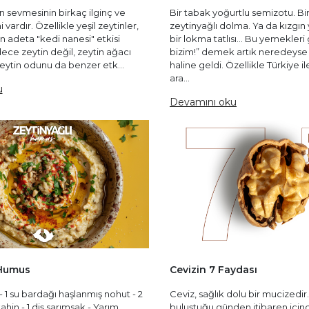
in sevmesinin birkaç ilginç ve
Bir tabak yoğurtlu semizotu. Bi
 vardır. Özellikle yeşil zeytinler,
zeytinyağlı dolma. Ya da kızgın
in adeta "kedi nanesi" etkisi
bir lokma tatlısı... Bu yemekler
dece zeytin değil, zeytin ağacı
bizim!” demek artık neredeyse 
zeytin odunu da benzer etk...
haline geldi. Özellikle Türkiye i
ara...
u
Devamını oku
 Humus
Cevizin 7 Faydası
 su bardağı haşlanmış nohut - 2
Ceviz, sağlık dolu bir mucizedir
hin - 1 diş sarımsak - Yarım
buluştuğu günden itibaren içind