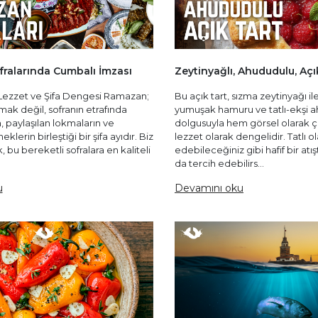
ralarında Cumbalı İmzası
Zeytinyağlı, Ahududulu, Açı
 Lezzet ve Şifa Dengesi Ramazan;
Bu açık tart, sızma zeytinyağı il
ak değil, sofranın etrafında
yumuşak hamuru ve tatlı-ekşi 
n, paylaşılan lokmaların ve
dolgusuyla hem görsel olarak 
lerin birleştiği bir şifa ayıdır. Biz
lezzet olarak dengelidir. Tatlı ol
 bu bereketli sofralara en kaliteli
edebileceğiniz gibi hafif bir atış
da tercih edebilirs...
u
Devamını oku