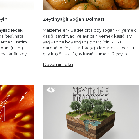
eyin
Zeytinyağlı Soğan Dolması
ayılabilecek
Malzemeler - 6 adet orta boy soğan - 4 yemek
litesi, hatalı
kaşığı zeytinyağı ve ayrıca 4 yemek kaşığı sıvı
lerden üretim
yağ - 1 orta boy soğan (iç harç için) - 1,5 su
Lampant (Ham)
bardağı pirinç - 1 tatlı kaşığı domates salçası - 1
eya küflü zeyti...
çay kaşığı tuz - 1 çay kaşığı sumak - 2 çay ka...
Devamını oku