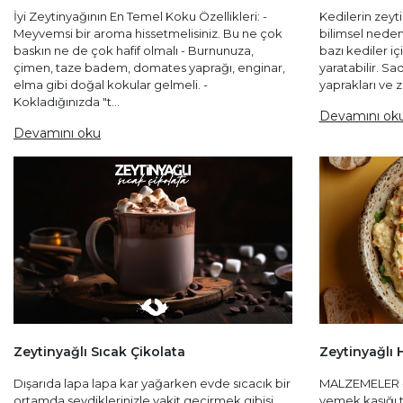
İyi Zeytinyağının En Temel Koku Özellikleri: -
Kedilerin zeyt
Meyvemsi bir aroma hissetmelisiniz. Bu ne çok
bilimsel nedeni
baskın ne de çok hafif olmalı - Burnunuza,
bazı kediler iç
çimen, taze badem, domates yaprağı, enginar,
yaratabilir. Sa
elma gibi doğal kokular gelmeli. -
yaprakları ve 
Kokladığınızda "t...
Devamını ok
Devamını oku
Zeytinyağlı Sıcak Çikolata
Zeytinyağlı
Dışarıda lapa lapa kar yağarken evde sıcacık bir
MALZEMELER - 1
ortamda sevdiklerinizle vakit geçirmek gibisi
yemek kaşığı ta