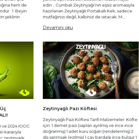
ğlığına hem de
edin… Cumbalı Zeytinyağı’nın eşsiz aromasıyla
ündür. 1. Beyin
hazırlanan Zeytinyağlı Portakallı Kek, sadece
in şeklinin
mutfağınızı değil, kalbinizi de ısıtacak. M...
Devamını oku
 Üç
Zeytinyağlı Pazı Köftesi
ALI!
Zeytinyağlı Pazı Köftesi Tarifi Malzemeler: Köfte
için: 1 demet pazı (sapları ayrılmış ve ince ince
0 ve 2024 IOOC
doğranmış) 1 adet kuru soğan (rendelenmiş) 2
ri kararıyla
diş sarımsak (ezilmiş) 1 çay bardağı ince bulgur 1
üç zeytinyağı