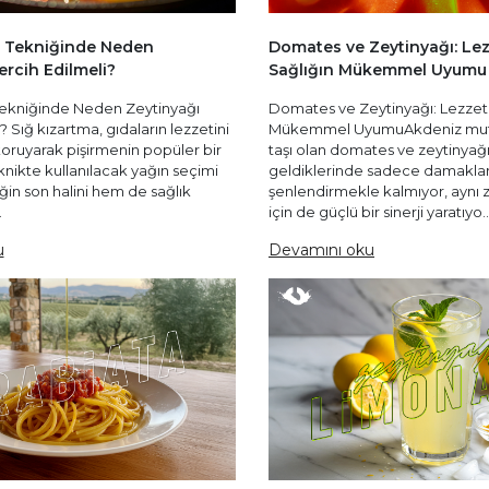
a Tekniğinde Neden
Domates ve Zeytinyağı: Lez
ercih Edilmeli?
Sağlığın Mükemmel Uyumu
Tekniğinde Neden Zeytinyağı
Domates ve Zeytinyağı: Lezzet 
? Sığ kızartma, gıdaların lezzetini
Mükemmel UyumuAkdeniz mutfa
oruyarak pişirmenin popüler bir
taşı olan domates ve zeytinyağı,
knikte kullanılacak yağın seçimi
geldiklerinde sadece damaklar
in son halini hem de sağlık
şenlendirmekle kalmıyor, aynı
.
için de güçlü bir sinerji yaratıyo..
u
Devamını oku