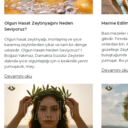
Olgun Hasat Zeytinyağını Neden
Marine Edilm
Seviyoruz?
Bazı mezeler va
gibidir. Fırın
Olgun hasat zeytinyağı, morlaşmış ve iyice
onlardan biri.
kararmış zeytinlerden çıkar ve tam bir denge
güzelleşir.Zey
ustasıdır. Olgun Hasatı Neden Seviyoruz? 1.
buluştuğunda b
Boğazı Yakmaz, Damakta Süzülür Zeytinler
yumuşar. Bu yü
dalında iyice olgunlaştığı için o keskinlik yerini
yumuşacık, mey...
Devamını ok
Devamını oku