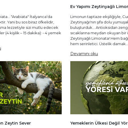
Ev Yapımı Zeytinyağlı Limo
ata... "Arabiata" İtalyanca'da
Limonun taptaze ekşiliğiyle, C
ir. Yani bu sos biraz öfkelidir,
Zeytinyağı'nın şifa dolu yumuşak
Ama lezzetiyle sizi mutlu edecek
buluşturduk... Antioksidan zengi
er (4 kişilik – 15 dakika): - 4 yemek
sıcaklarına meydan okuyan bir 
Zeytinyağlı Limonata! Hem bağış
hem serinletici. Üstelik damak..
u
Devamını oku
n Zeytin Sever
Yemeklerin Ülkesi Değil Yör