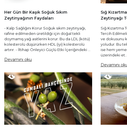
Her Gün Bir Kaşık Soğuk Sıkım
Sığ Kızartm
Zeytinyağının Faydaları
Zeytinyağı T
- Kalp Sağlığını Korur Soğuk sıkım zeytinyağı,
Sığ Kızartma 
rafine edilmeden üretildiği için doğal tekli
Tercih Edilmeli
doymamış yağ asitlerini korur. Bu da LDL (kötü)
ve dokusunu k
kolesterolü düşürürken HDL (iyi) kolesterolü
yoludur. Bu te
artırır. - İltihap Önleyici Güçlü Etki İçeriğindeki ...
ise hem yemeğ
üzerindeki et..
Devamını oku
Devamını ok