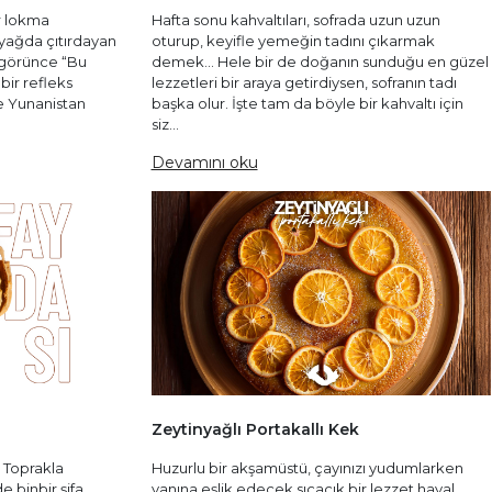
r lokma
Hafta sonu kahvaltıları, sofrada uzun uzun
 yağda çıtırdayan
oturup, keyifle yemeğin tadını çıkarmak
i görünce “Bu
demek… Hele bir de doğanın sunduğu en güzel
bir refleks
lezzetleri bir araya getirdiysen, sofranın tadı
le Yunanistan
başka olur. İşte tam da böyle bir kahvaltı için
siz...
Devamını oku
Zeytinyağlı Portakallı Kek
. Toprakla
Huzurlu bir akşamüstü, çayınızı yudumlarken
e binbir şifa
yanına eşlik edecek sıcacık bir lezzet hayal