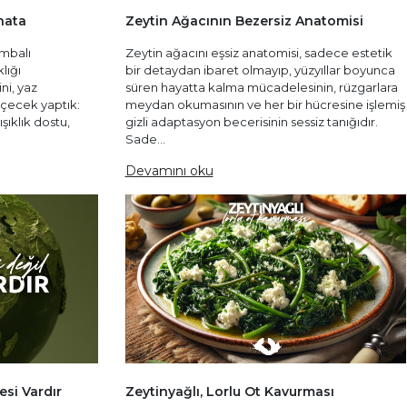
nata
Zeytin Ağacının Bezersiz Anatomisi
umbalı
Zeytin ağacını eşsiz anatomisi, sadece estetik
lığı
bir detaydan ibaret olmayıp, yüzyıllar boyunca
ni, yaz
süren hayatta kalma mücadelesinin, rüzgarlara
içecek yaptık:
meydan okumasının ve her bir hücresine işlemiş
ıklık dostu,
gizli adaptasyon becerisinin sessiz tanığıdır.
.
Sade...
Devamını oku
esi Vardır
Zeytinyağlı, Lorlu Ot Kavurması