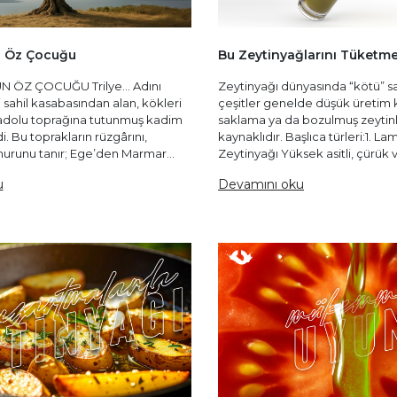
n Öz Çocuğu
Bu Zeytinyağlarını Tüketm
 ÖZ ÇOCUĞU Trilye… Adını
Zeytinyağı dünyasında “kötü” s
i sahil kasabasından alan, kökleri
çeşitler genelde düşük üretim ka
nadolu toprağına tutunmuş kadim
saklama ya da bozulmuş zeytin
di. Bu toprakların rüzgârını,
kaynaklıdır. Başlıca türleri:1. 
urunu tanır; Ege’den Marmar...
Zeytinyağı Yüksek asitli, çürük v
u
Devamını oku