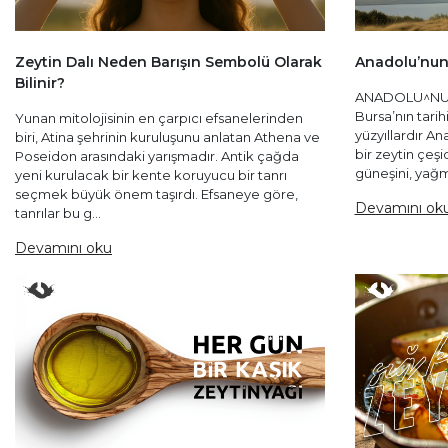
Zeytin Dalı Neden Barışın Sembolü Olarak
Anadolu’nu
Bilinir?
ANADOLU^NUN
Bursa’nın tarih
Yunan mitolojisinin en çarpıcı efsanelerinden
yüzyıllardır A
biri, Atina şehrinin kuruluşunu anlatan Athena ve
bir zeytin çeşi
Poseidon arasındaki yarışmadır. Antik çağda
güneşini, yağm
yeni kurulacak bir kente koruyucu bir tanrı
seçmek büyük önem taşırdı. Efsaneye göre,
Devamını ok
tanrılar bu g...
Devamını oku