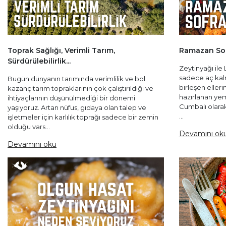
Toprak Sağlığı, Verimli Tarım,
Ramazan Sof
Sürdürülebilirlik...
Zeytinyağı ile
sadece aç kalm
Bugün dünyanın tarımında verimlilik ve bol
birleşen elleri
kazanç tarım topraklarının çok çalıştırıldığı ve
hazırlanan yemek
ihtiyaçlarının düşünülmediği bir dönemi
Cumbalı olarak,
yaşıyoruz. Artan nüfus, gıdaya olan talep ve
...
işletmeler için karlılık toprağı sadece bir zemin
olduğu vars...
Devamını ok
Devamını oku