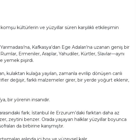
 komşu kültürlerin ve yüzyıllar süren karşılıklı etkileşimin
Yarımadası’na, Kafkasya’dan Ege Adaları’na uzanan geniş bir
Rumlar, Ermeniler, Araplar, Yahudiler, Kürtler, Slavlar—aynı
e yemek pişirdi.
ılan, kulaktan kulağa yayılan, zamanla evrilip dönüşen canlı
rifler değişir, farklı malzemeler girer, bir yerde yoğurt eklenir,
ya, bir yörenin insanıdır.
arasındaki fark; İstanbul ile Erzurum’daki farktan daha az
benzer, zeytini benzer. Orada yaşayan halklar yüzyıllar boyunca
fraları da birbirine karışmıştır.
ışmaları aslında içi boş ve yüzeysel kalır.