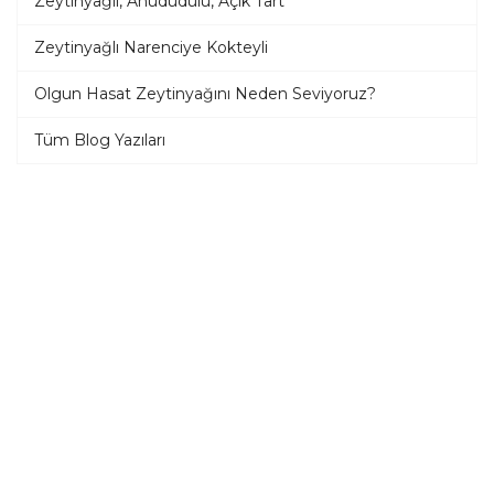
Zeytinyağlı, Ahududulu, Açık Tart
Zeytinyağlı Narenciye Kokteyli
Olgun Hasat Zeytinyağını Neden Seviyoruz?
Tüm Blog Yazıları