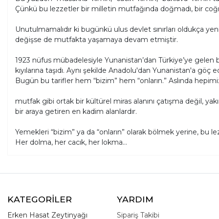
Çünkü bu lezzetler bir milletin mutfağında doğmadı, bir coğr
Unutulmamalıdır ki bugünkü ulus devlet sınırları oldukça yeni
değişse de mutfakta yaşamaya devam etmiştir.
1923 nüfus mübadelesiyle Yunanistan’dan Türkiye’ye gelen bin
kıyılarına taşıdı. Aynı şekilde Anadolu'dan Yunanistan'a göç e
Bugün bu tarifler hem “bizim” hem “onların.” Aslında hepimi
mutfak gibi ortak bir kültürel miras alanını çatışma değil, yak
bir araya getiren en kadim alanlardır.
Yemekleri “bizim” ya da “onların” olarak bölmek yerine, bu lez
Her dolma, her cacık, her lokma…
KATEGORİLER
YARDIM
Erken Hasat Zeytinyağı
Sipariş Takibi