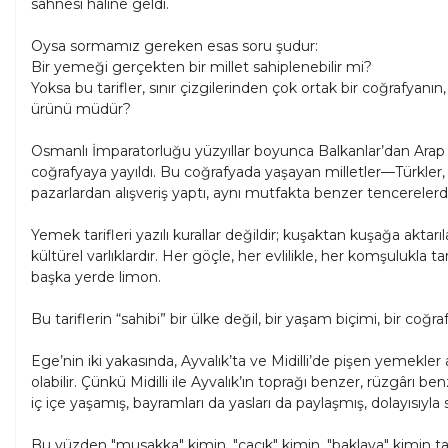
sahnesi hâline geldi.
Oysa sormamız gereken esas soru şudur:
Bir yemeği gerçekten bir millet sahiplenebilir mi?
Yoksa bu tarifler, sınır çizgilerinden çok ortak bir coğrafyanın,
ürünü müdür?
Osmanlı İmparatorluğu yüzyıllar boyunca Balkanlar’dan Arap 
coğrafyaya yayıldı. Bu coğrafyada yaşayan milletler—Türkler, 
pazarlardan alışveriş yaptı, aynı mutfakta benzer tencerelerd
Yemek tarifleri yazılı kurallar değildir; kuşaktan kuşağa aktar
kültürel varlıklardır. Her göçle, her evlilikle, her komşulukla ta
başka yerde limon.
Bu tariflerin “sahibi” bir ülke değil, bir yaşam biçimi, bir coğraf
Ege’nin iki yakasında, Ayvalık’ta ve Midilli’de pişen yemekler 
olabilir. Çünkü Midilli ile Ayvalık’ın toprağı benzer, rüzgârı 
iç içe yaşamış, bayramları da yasları da paylaşmış, dolayısıyla so
Bu yüzden "musakka" kimin, "cacık" kimin, "baklava" kimin tart