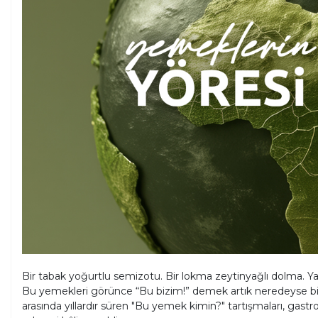
Bir tabak yoğurtlu semizotu. Bir lokma zeytinyağlı dolma. Ya d
Bu yemekleri görünce “Bu bizim!” demek artık neredeyse bir r
arasında yıllardır süren "Bu yemek kimin?" tartışmaları, gastr