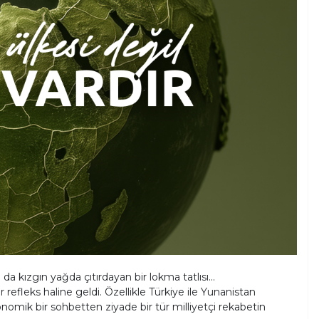
a kızgın yağda çıtırdayan bir lokma tatlısı...
efleks haline geldi. Özellikle Türkiye ile Yunanistan
onomik bir sohbetten ziyade bir tür milliyetçi rekabetin