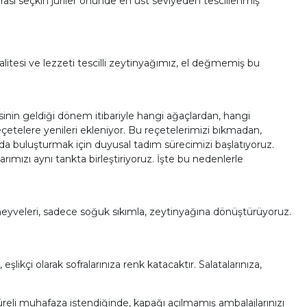
rası seçkin jüriler önünde en üst seviyeden tescillenmiş
alitesi ve lezzeti tescilli zeytinyağımız, el değmemiş bu
sinin geldiği dönem itibariyle hangi ağaçlardan, hangi
etelere yenileri ekleniyor. Bu reçetelerimizi bıkmadan,
da buluşturmak için duyusal tadım sürecimizi başlatıyoruz.
arımızı aynı tankta birleştiriyoruz. İşte bu nedenlerle
meyveleri, sadece soğuk sıkımla, zeytinyağına dönüştürüyoruz.
şlikçi olarak sofralarınıza renk katacaktır. Salatalarınıza,
n süreli muhafaza istendiğinde, kapağı açılmamış ambalajlarınızı