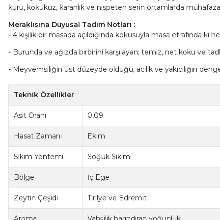
kuru, kokukuz, karanlık ve nispeten serin ortamlarda muhafaza
Meraklısına Duyusal Tadım Notları :
- 4 kişilik bir masada açıldığında kokusuyla masa etrafında ki
- Burunda ve ağızda birbirini karşılayan; temiz, net koku ve tadl
- Meyvemsiliğin üst düzeyde olduğu, acılık ve yakıcılığın denge
Teknik Özellikler
Asit Oranı
0,09
Hasat Zamanı
Ekim
Sıkım Yöntemi
Soğuk Sıkım
Bölge
İç Ege
Zeytin Çeşidi
Tirilye ve Edremit
Aroma
Vahşilik barındıran yoğunluk