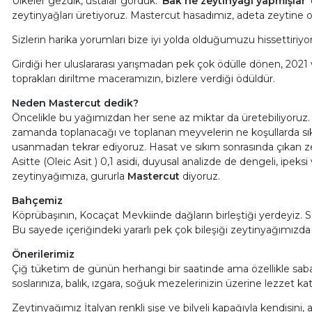
Ülkeler gezdik, ustalar gördük.
‘Bak ne zeytinyağı yapmışlar’
zeytinyağları üretiyoruz. Mastercut hasadımız, adeta zeytine ola
Sizlerin harika yorumları bize iyi yolda olduğumuzu hissettiriyor
Girdiği her uluslararası yarışmadan pek çok ödülle dönen, 2021 v
toprakları diriltme maceramızın, bizlere verdiği ödüldür.
Neden Mastercut dedik?
Öncelikle bu yağımızdan her sene az miktar da üretebiliyoruz. H
zamanda toplanacağı ve toplanan meyvelerin ne koşullarda sıkı
usanmadan tekrar ediyoruz. Hasat ve sıkım sonrasında çıkan zey
Asitte (Oleic Asit ) 0,1 asidi, duyusal analizde de dengeli, ipek
zeytinyağımıza, gururla
Mastercut
diyoruz.
Bahçemiz
Köprübaşının, Kocaçat Mevkiinde dağların birleştiği yerdeyiz.
Bu sayede içeriğindeki yararlı pek çok bileşiği zeytinyağımızda
Önerilerimiz
Çiğ tüketim de günün herhangi bir saatinde ama özellikle sabah bir 
soslarınıza, balık, ızgara, soğuk mezelerinizin üzerine lezzet ka
Zeytinyağımız İtalyan renkli şişe ve bilyeli kapağıyla kendisini,