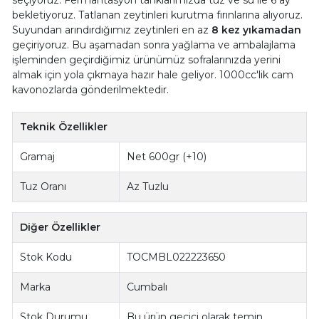
seçiyoruz. Fermantasyon tanklarımızda tuz ve su ile 6 ay
bekletiyoruz. Tatlanan zeytinleri kurutma fırınlarına alıyoruz.
Suyundan arındırdığımız zeytinleri en az
8 kez yıkamadan
geçiriyoruz. Bu aşamadan sonra yağlama ve ambalajlama
işleminden geçirdiğimiz ürünümüz sofralarınızda yerini
almak için yola çıkmaya hazır hale geliyor. 1000cc'lik cam
kavonozlarda gönderilmektedir.
Teknik Özellikler
Gramaj
Net 600gr (+10)
Tuz Oranı
Az Tuzlu
Diğer Özellikler
Stok Kodu
TOCMBL022223650
Marka
Cumbalı
Stok Durumu
Bu ürün geçici olarak temin