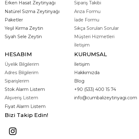
Erken Hasat Zeytinyağı
Sipariş Takibi
Natürel Sızma Zeytinyağı
Arıza Formu
Paketler
İade Formu
Yeşil Kırma Zeytin
Sıkça Sorulan Sorular
Siyah Sele Zeytin
Müşteri Hizmetleri
İletişim
HESABIM
KURUMSAL
Üyelik Bilgilerim
İletişim
Adres Bilgilerim
Hakkımızda
Siparişlerim
Blog
Stok Alarm Listem
+90 (533) 400 15 74
Alışveriş Listem
info@cumbalizeytinyagi.com
Fiyat Alarm Listem
Bizi Takip Edin!