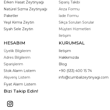
Erken Hasat Zeytinyağı
Sipariş Takibi
Natürel Sızma Zeytinyağı
Arıza Formu
Paketler
İade Formu
Yeşil Kırma Zeytin
Sıkça Sorulan Sorular
Siyah Sele Zeytin
Müşteri Hizmetleri
İletişim
HESABIM
KURUMSAL
Üyelik Bilgilerim
İletişim
Adres Bilgilerim
Hakkımızda
Siparişlerim
Blog
Stok Alarm Listem
+90 (533) 400 15 74
Alışveriş Listem
info@cumbalizeytinyagi.com
Fiyat Alarm Listem
Bizi Takip Edin!