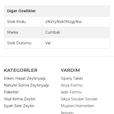
Diğer Özellikler
Stok Kodu
zNzYyNzk1MzgyNw
Marka
Cumbalı
Stok Durumu
Var
KATEGORİLER
YARDIM
Erken Hasat Zeytinyağı
Sipariş Takibi
Natürel Sızma Zeytinyağı
Arıza Formu
Paketler
İade Formu
Yeşil Kırma Zeytin
Sıkça Sorulan Sorular
Siyah Sele Zeytin
Müşteri Hizmetleri
İletişim