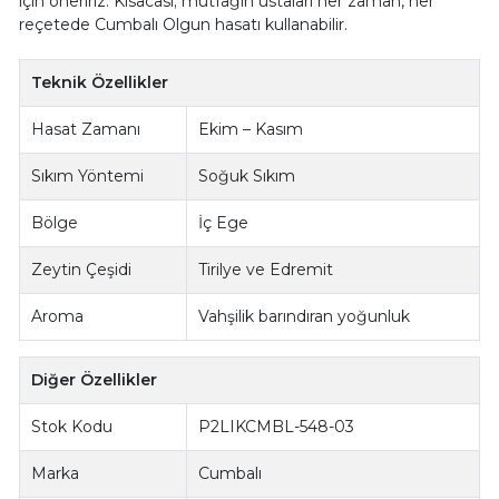
için öneririz. Kısacası; mutfağın ustaları her zaman, her
reçetede Cumbalı Olgun hasatı kullanabilir.
Teknik Özellikler
Hasat Zamanı
Ekim – Kasım
Sıkım Yöntemi
Soğuk Sıkım
Bölge
İç Ege
Zeytin Çeşidi
Tirilye ve Edremit
Aroma
Vahşilik barındıran yoğunluk
Diğer Özellikler
Stok Kodu
P2LIKCMBL-548-03
Marka
Cumbalı