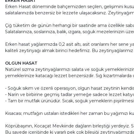
ERKEN HASAT
Erken Hasat döneminde bahçemizden seçilen, gelişimini kusur
salatalarınızda benzersiz bir lezzete ulaşacaksınız. Zeytinyağı
Çiğ tüketim de günün herhangi bir saatinde ama özellikle sabah bir
Salatalarınıza, soslarınıza, balık, ızgara, soğuk mezelerinizin üz
Erken hasat yağlarımızda 0,2 asit altı, asit oranlarını her sene
kaliteli zeytinyağı almak birinci hedefimiz. Bu zeytinyağlarımız
OLGUN HASAT
Natürel sızma zeytinyağlarımızı salata ve soğuk yemeklerinizin y
yemeklerinize katacağı lezzet benzersizdir. Sığ kızartmalard
- Soğuk sıkım ve özenli operasyon, olgun hasat zeytinin kendi
- Narin ve birbirine geçmiş tadlar yemeğe sadece lezzet katıy
- Tam bir mutfak ürünüdür. Sıcak, soğuk yemeklerin pişirilmesi, 
Kısacası; mutfağın ustaları istedikleri her zaman bu yağımızı kull
Köprübaşının, Kocaçat Mevkiinde dağların birleştiği yerdeyiz.
Bu sayede içeriğinde ki yararlı pek çok bileşiği zeytinyağımızda