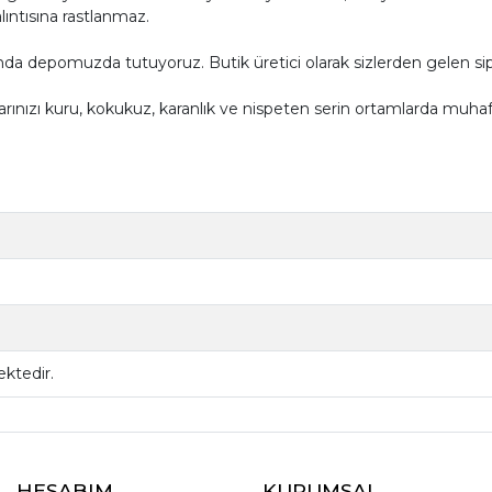
lıntısına rastlanmaz.
depomuzda tutuyoruz. Butik üretici olarak sizlerden gelen siparişle
ınızı kuru, kokukuz, karanlık ve nispeten serin ortamlarda muhaf
ktedir.
HESABIM
KURUMSAL