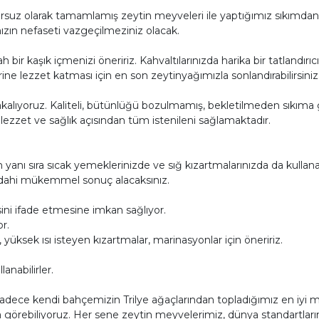
suz olarak tamamlamış zeytin meyveleri ile yaptığımız sıkımdan
mızın nefaseti vazgeçilmeziniz olacak.
 kaşık içmenizi öneririz. Kahvaltılarınızda harika bir tatlandırıcı, 
erine lezzet katması için en son zeytinyağımızla sonlandırabilirsiniz
 yakalıyoruz. Kaliteli, bütünlüğü bozulmamış, bekletilmeden sıkıma 
 lezzet ve sağlık açısından tüm istenileni sağlamaktadır.
anı sıra sıcak yemeklerinizde ve sığ kızartmalarınızda da kullanabi
a dahi mükemmel sonuç alacaksınız.
sini ifade etmesine imkan sağlıyor.
or.
yüksek ısı isteyen kızartmalar, marinasyonlar için öneririz.
anabilirler.
 Sadece kendi bahçemizin Trilye ağaçlarından topladığımız en iyi 
 görebiliyoruz. Her sene zeytin meyvelerimiz, dünya standartlarında 