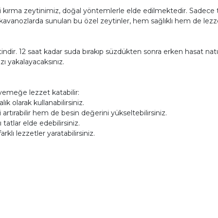
tipi kırma zeytinimiz, doğal yöntemlerle elde edilmektedir. Sadece t
avanozlarda sunulan bu özel zeytinler, hem sağlıklı hem de lezze
ytindir. 12 saat kadar suda bırakıp süzdükten sonra erken hasat n
zı yakalayacaksınız.
ok yemeğe lezzet katabilir:
lık olarak kullanabilirsiniz.
 artırabilir hem de besin değerini yükseltebilirsiniz.
 tatlar elde edebilirsiniz.
lı lezzetler yaratabilirsiniz.