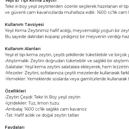
Yeşil El Tipi Kırma Zeytin
Tekir iri boy yeşil zeytinlerden özenle seçilerek hazırlanan el 
ve güvenli cam kavanozlarda muhafaza edilir. 1600 cc'lik cam k
Kullanım Tavsiyesi
Yeşil Kırma Zeytinimiz hafif acılığı, meyvemsiliği yoğun bir ze
Bu sayede dalından koparıp yediğiniz bir meyvenin verdiği haz
Kullanım Alanları
Yeşil el tipi kırma zeytin, çeşitli şekillerde tüketilebilir ve birç
•Atıştırmalık: Zeytini doğrudan tüketebilir ve sağlıklı bir atıştırma
•Salatalar: Yeşil kırma zeytini salatalara ekleyerek, hem lezzetini
•Mezeler: Zeytini, sofralarınıza çeşitli mezelerde kullanarak farklı
•Yemekler: Yemeklerde soslarda veya garnitürlerde kullanarak fark
Özellikleri
•Zeytin Çeşidi: Tekir İri Boy yeşil zeytin
•İçindekiler: Tuz, limon tuzu
•Ambalaj: 1600 cc'lik sağlıklı cam kavanoz
•Tat: Hafif acılık ve doğal zeytin tatları
Faydaları