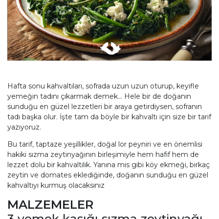
Hafta sonu kahvaltıları, sofrada uzun uzun oturup, keyifle
yemeğin tadını çıkarmak demek… Hele bir de doğanın
sunduğu en güzel lezzetleri bir araya getirdiysen, sofranın
tadı başka olur. İşte tam da böyle bir kahvaltı için size bir tarif
yazıyoruz.
Bu tarif, taptaze yeşillikler, doğal lor peyniri ve en önemlisi
hakiki sızma zeytinyağının birleşimiyle hem hafif hem de
lezzet dolu bir kahvaltılık. Yanına mis gibi köy ekmeği, birkaç
zeytin ve domates eklediğinde, doğanın sunduğu en güzel
kahvaltıyı kurmuş olacaksınız
MALZEMELER
3 yemek kaşığı sızma zeytinyağı