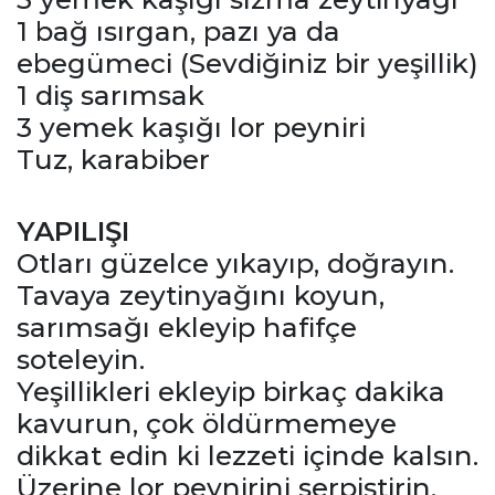
1 bağ ısırgan, pazı ya da
ebegümeci (Sevdiğiniz bir yeşillik)
1 diş sarımsak
3 yemek kaşığı lor peyniri
Tuz, karabiber
YAPILIŞI
Otları güzelce yıkayıp, doğrayın.
Tavaya zeytinyağını koyun,
sarımsağı ekleyip hafifçe
soteleyin.
Yeşillikleri ekleyip birkaç dakika
kavurun, çok öldürmemeye
dikkat edin ki lezzeti içinde kalsın.
Üzerine lor peynirini serpiştirin,