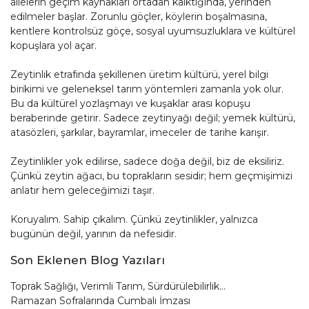
ailelerin geçim kaynakları ortadan kalktığında, yerinden
edilmeler başlar. Zorunlu göçler, köylerin boşalmasına,
kentlere kontrolsüz göçe, sosyal uyumsuzluklara ve kültürel
kopuşlara yol açar.
Zeytinlik etrafında şekillenen üretim kültürü, yerel bilgi
birikimi ve geleneksel tarım yöntemleri zamanla yok olur.
Bu da kültürel yozlaşmayı ve kuşaklar arası kopuşu
beraberinde getirir. Sadece zeytinyağı değil; yemek kültürü,
atasözleri, şarkılar, bayramlar, imeceler de tarihe karışır.
Zeytinlikler yok edilirse, sadece doğa değil, biz de eksiliriz.
Çünkü zeytin ağacı, bu toprakların sesidir; hem geçmişimizi
anlatır hem geleceğimizi taşır.
Koruyalım. Sahip çıkalım. Çünkü zeytinlikler, yalnızca
bugünün değil, yarının da nefesidir.
Son Eklenen Blog Yazıları
Toprak Sağlığı, Verimli Tarım, Sürdürülebilirlik...
Ramazan Sofralarında Cumbalı İmzası