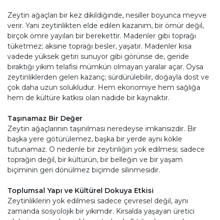
Zeytin ağaçları bir kez dikildiğinde, nesiller boyunca meyve
verir. Yani zeytinlikten elde edilen kazanım, bir ömür değil,
birçok ömre yayılan bir berekettir. Madenler gibi toprağı
tüketmez; aksine toprağı besler, yaşatır. Madenler kısa
vadede yüksek getiri sunuyor gibi görünse de, geride
bıraktığı yıkım telafisi mümkün olmayan yaralar açar. Oysa
zeytinliklerden gelen kazanç; sürdürülebilir, doğayla dost ve
çok daha uzun solukludur. Hem ekonomiye hem sağlığa
hem de kültüre katkısı olan nadide bir kaynaktır.
Taşınamaz Bir Değer
Zeytin ağaçlarının taşınılması neredeyse imkansızdır. Bir
başka yere götürülemez, başka bir yerde aynı kökle
tutunamaz. O nedenle bir zeytinliğin yok edilmesi; sadece
toprağın değil, bir kültürün, bir belleğin ve bir yaşam
biçiminin geri dönülmez biçimde silinmesidir.
Toplumsal Yapı ve Kültürel Dokuya Etkisi
Zeytinliklerin yok edilmesi sadece çevresel değil, aynı
zamanda sosyolojik bir yıkımdır. Kırsalda yaşayan üretici