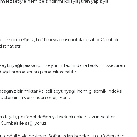
m lezzetiyle hem de sindirimi kolaylaştıran yapısıyla
a gezdireceğiniz, hafif meyvemsi notalara sahip Cumbalı
i rahatlatır.
tinyağlı pırasa için, zeytinin tadını daha baskın hissettiren
oğal aromasını ön plana çıkaracaktır.
ğınız bir miktar kaliteli zeytinyağı, hem glisemik indeksi
isteminizi yormadan enerji verir.
i düşük, polifenol değeri yüksek olmalıdır. Uzun saatler
" Cumbalı ile sağlıyoruz.
 doğallığıyla besleyin. Sofranızdan bereket, mutfağınızdan