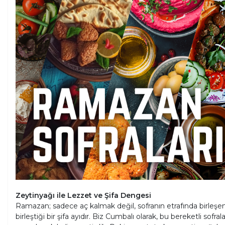
Zeytinyağı ile Lezzet ve Şifa Dengesi
Ramazan; sadece aç kalmak değil, sofranın etrafında birleşen 
birleştiği bir şifa ayıdır. Biz Cumbalı olarak, bu bereketli sof