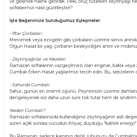
ve gelenek haline getirdik. Peki, oruç tutarken zeytinyağı he
sofralarımızı nasıl güzelleştirir?
İşte Beğeninize Sunduğumuz Eşleşmeler:
• İftar Çorbaları:
Mercimek veya ezogelin gibi çorbaların üzerine servis anınd
Olgun Hasat bir yağ, çorbanın besleyiciliğini artırır ve mideniz
• Zeytinyağlılar ve Mezeler:
Ramazan sofralarının vazgeçilmezi olan enginar, bakla veya zey
Cumbalı Erken Hasat yağlarımızı tercih edin. Bu, sebzelerin d
• Sahurda Cumbalı:
Sahur, günün en önemli öğünü. Peynirinizin üzerine damlataca
dengeleyerek sizi daha uzun süre tok tutar hem de sindirim s
Neden Cumbalı?
Ramazan sofralarınızda kullandığınız zeytinyağının asit değer
süren açlık sonrası vücudun ihtiyaç duyduğu "kaliteli enerjiyi
Bu Ramazan, sadece karnınızı değil, ruhunuzu da Cumbalı'nın