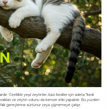
dır. Özellikle yeşil zeytinler, bazı kediler için adeta "kedi
yaprakları ve zeytin odunu da benzer etki yapabilir. Bu yüzden
tfak gereçlerine sürtünür veya çiğnemeye çalışır.