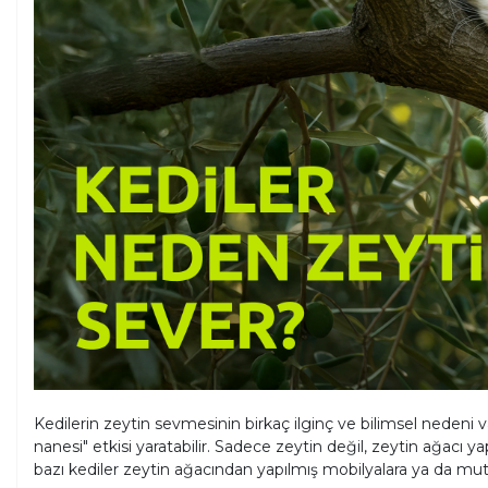
Kedilerin zeytin sevmesinin birkaç ilginç ve bilimsel nedeni var
nanesi" etkisi yaratabilir. Sadece zeytin değil, zeytin ağacı 
bazı kediler zeytin ağacından yapılmış mobilyalara ya da mu