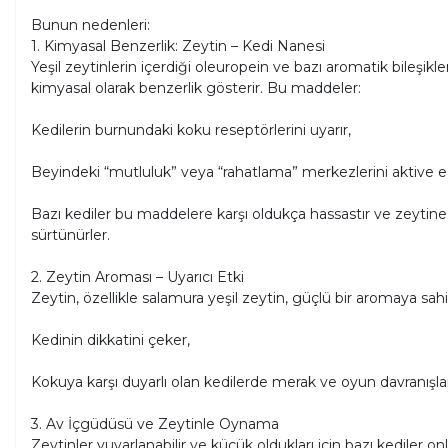
Bunun nedenleri:
1. Kimyasal Benzerlik: Zeytin – Kedi Nanesi
Yeşil zeytinlerin içerdiği oleuropein ve bazı aromatik bileş
kimyasal olarak benzerlik gösterir. Bu maddeler:
Kedilerin burnundaki koku reseptörlerini uyarır,
Beyindeki “mutluluk” veya “rahatlama” merkezlerini aktive e
Bazı kediler bu maddelere karşı oldukça hassastır ve zeytine 
sürtünürler.
2. Zeytin Aroması – Uyarıcı Etki
Zeytin, özellikle salamura yeşil zeytin, güçlü bir aromaya sah
Kedinin dikkatini çeker,
Kokuya karşı duyarlı olan kedilerde merak ve oyun davranışların
3. Av İçgüdüsü ve Zeytinle Oynama
Zeytinler yuvarlanabilir ve küçük oldukları için bazı kediler 