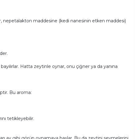
ikler, nepetalakton maddesine (kedi nanesinin etken maddesi)
der.
bayılırlar. Hatta zeytinle oynar, onu çiğner ya da yanına
iptir. Bu aroma:
ı tetikleyebilir.
onları av gibi görüp oynamaya başlar. Bu da zeytini sevmelerini