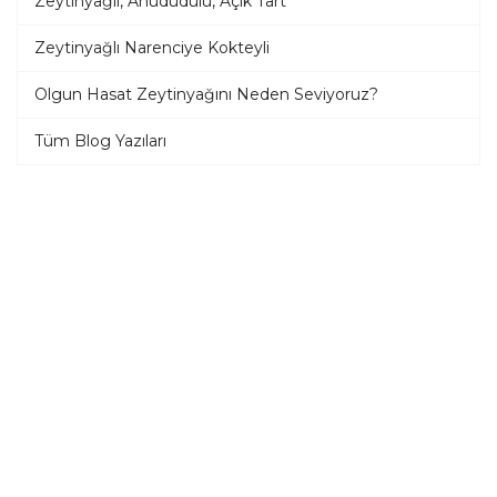
Zeytinyağlı, Ahududulu, Açık Tart
Zeytinyağlı Narenciye Kokteyli
Olgun Hasat Zeytinyağını Neden Seviyoruz?
Tüm Blog Yazıları