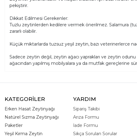
pekiştirir.
Dikkat Edilmesi Gerekenler:
Tuzlu zeytinlerden kedilere vermek önerilmez. Salamura (tuzl
zararlı olabilir.
Küçük miktarlarda tuzsuz yeşil zeytin, bazı veterinerlerce nadi
Sadece zeytin değil, zeytin ağacı yaprakları ve zeytin odunu 
ağacından yapılmış mobilyalara ya da mutfak gereçlerine sür
KATEGORİLER
YARDIM
Erken Hasat Zeytinyağı
Sipariş Takibi
Natürel Sızma Zeytinyağı
Arıza Formu
Paketler
İade Formu
Yeşil Kırma Zeytin
Sıkça Sorulan Sorular