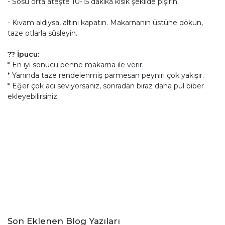
- Sosu orta ateşte 10-15 dakika kısık şekilde pişirin.
- Kıvam aldıysa, altını kapatın. Makarnanın üstüne dökün,
taze otlarla süsleyin.
?? İpucu:
* En iyi sonucu penne makarna ile verir.
* Yanında taze rendelenmiş parmesan peyniri çok yakışır.
* Eğer çok acı seviyorsanız, sonradan biraz daha pul biber
ekleyebilirsiniz
Son Eklenen Blog Yazıları